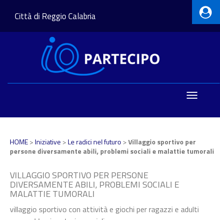
Città di Reggio Calabria
Toggle
navigatio
HOME
>
Iniziative
>
Le radici nel futuro
>
Villaggio sportivo per
persone diversamente abili, problemi sociali e malattie tumorali
VILLAGGIO SPORTIVO PER PERSONE
DIVERSAMENTE ABILI, PROBLEMI SOCIALI E
MALATTIE TUMORALI
villaggio sportivo con attività e giochi per ragazzi e adulti