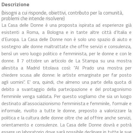
Descrizione
(bisogni a cui risponde, obiettivi, contributo per la comunità,
problemi che intende risolvere)
La Casa delle Donne è una proposta ispirata ad esperienze già
esistenti a Roma, a Bologna e in tante altre città d’Italia e
d’Europa. La Casa delle Donne non è solo uno spazio di aiuto e
sostegno alle donne maltrattate che offre servizi e consulenza,
bensì un vero luogo politico e femminista, per le donne e con le
donne. Il 7 ottobre un articolo de La Stampa su una mostra
allestita a Madrid titolava così: “Al Prado una mostra per
chiedere scusa alle donne: le artiste emarginate per far posto
agli uomini”. E’ ora, quindi, che almeno una parte della quota di
debito a svantaggio della partecipazione e del protagonismo
femminile venga saldata. Per questo vogliamo che sia un luogo
destinato all’associazionismo femminista e femminile, formale e
informale, rivolto a tutte le donne, preposto a valorizzare la
politica e la cultura delle donne oltre che ad offrire anche servizi,
orientamento e consulenze. La Casa delle Donne dovrà e potrà
essere un laboratorio dove sarà possibile declinare in tutte le sue