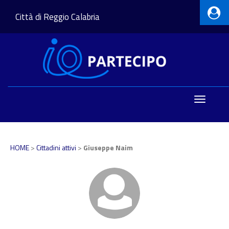
Città di Reggio Calabria
Toggle
navigatio
HOME
>
Cittadini attivi
>
Giuseppe Naim