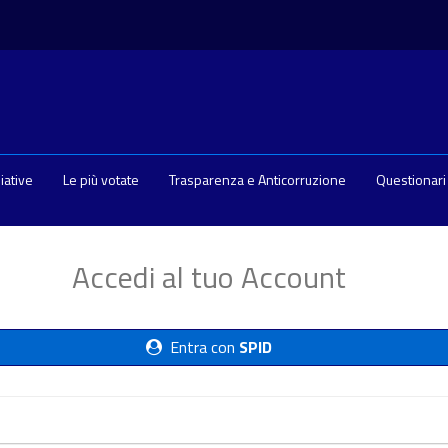
ziative
Le più votate
Trasparenza e Anticorruzione
Questionari
Accedi al tuo Account
Entra con
SPID